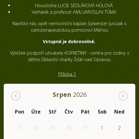
Houslistka LUCIE SEDLÁKOVÁ HŮLOVÁ
Varhaník a profesor AMU JAROSLAV TŮMA
Navštíví nás opět nemocniční kaplan Sylwester Jurczak s
canisterapeutickou pomocnicí Máňou
Vstupné je dobrovolné.
Výtěžek podpoří uživatele KOPRETINY - centra pro rodiny s
dětmi Oblastní charity Žďár nad Sázavou.
Příloha 1
Srpen
2026
Pon
Úte
Stř
Čtv
Pát
Sob
Ned
27
28
29
30
31
1
2