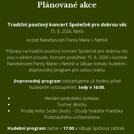
Plánované akce
Tradiční pouťový koncert Společně pro dobrou věc
15. 8. 2026, Netín
kostel Nanebevzetí Panny Marie v Netíně
Přípravy na tradiční pouťový koncert Společně pro dobrou věc
jsou v plném proudu. Koncert proběhne 15. 8. 2026 v kostele
Nanebevzetí Panny Marie v Netíně a slibuje bohatý hudební i
doprovodný program pro celou rodinu.
Doprovodný program
odstartujeme už hodinu před
hudebním vystoupením,
t
edy v 16:00.
Hledání pirátského pokladu
Tvořivé dílničky
Prodej knihy Sedm životů - Osudy hraběte Františka
Podstatzkého-Lichtensteina
Hudební program
začne v
17:00
a slibuje špičkový zážitek.